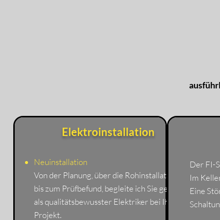
ausführ
Elektroinstallation
Neuinstallation
Der FI-S
Von der Planung, über die Rohinstallation,
Im Keller
bis zum Prüfbefund, begleite ich Sie gerne
Eine Stö
als qualitätsbewusster Elektriker bei Ihrem
Schaltun
Projekt.