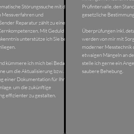
tematische Störungssuche mit dem
Prüfintervalle, den Stan
n Messverfahren und
gesetzliche Bestimmun
ßender Reparatur zählt zu einer
Kernkompetenzen. Mit Geduld
Überprüfungen inkl. det
kenntnis unterstütze ich Sie bei
werden von mir mit Sorg
nliegen.
moderner Messtechnik d
etwaigen Mängeln an de
nd kümmere ich mich bei Bedarf
stelle ich gerne ein Ange
ne um die Aktualisierung bzw.
saubere Behebung.
ng einer Dokumentation für Ihre
nlage, um die zukünftige
g effizienter zu gestalten.