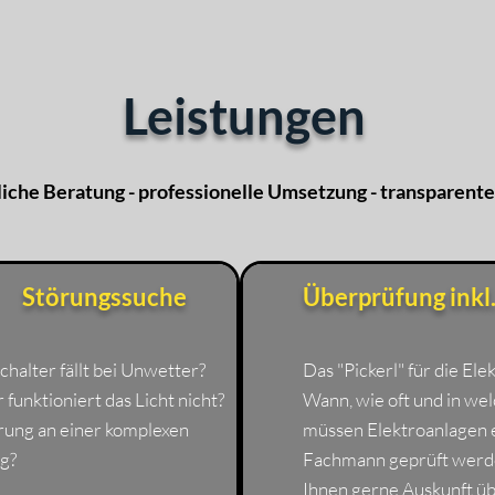
Leistungen
liche Beratung - professionelle Umsetzung - transparente
Störungssuche
Überprüfung inkl.
chalter fällt bei Unwetter?
Das "Pickerl" für die Elek
 funktioniert das Licht nicht?
Wann, wie oft und in w
rung an einer komplexen
müssen Elektroanlagen 
g?
Fachmann geprüft werde
Ihnen gerne Auskunft üb