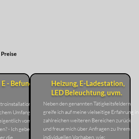
 Preise
 E - Befund
Heizung, E-Ladestation,
LED Beleuchtung, uvm.
Neben den genannten Tätigkeitsfeldern
troinstallation.
greife ich auf meine vielseitige Erfahrung in
elchem Umfang
zahlreichen weiteren Bereichen zurück
eigentlich vom
und freue mich über Anfragen zu Ihrem
n? - Ich gebe
individuellen Vorhaben, wie:
er die