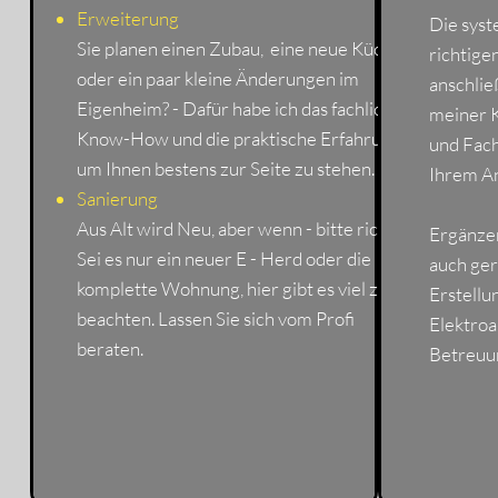
Erweiterung​
Die sys
Sie planen einen Zubau, eine neue Küche
richtige
oder ein paar kleine Änderungen im
anschlie
Eigenheim? - Dafür habe ich das fachliche
meiner 
Know-How und die praktische Erfahrung,
und Fach
um Ihnen bestens zur Seite zu stehen.
Ihrem A
Sanierung
Aus Alt wird Neu, aber wenn - bitte richtig.
Ergänze
Sei es nur ein neuer E - Herd oder die
auch ger
komplette Wohnung, hier gibt es viel zu
Erstellu
beachten. Lassen Sie sich vom Profi
Elektroa
beraten.
Betreuun