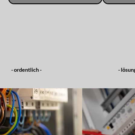
- ordentlich -
- lösun