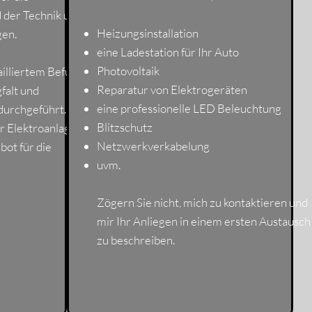
d der Technik und
Heizungsinstallation
gen.
eine Ladestation für Ihr Auto
Photovoltaik
ailliertem Befund
Reparatur von Elektrogeräten
falt und
eine professionelle LED Beleuchtung
urchgeführt. Bei
Blitzschutz
r Elektroanlage
Netzwerkverkabelung
bot für die
uvm.
Zögern Sie nicht, mich zu kontaktieren und
mir Ihr Anliegen in einem ersten Austausch
zu beschreiben.