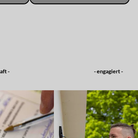
ft -
- engagiert -