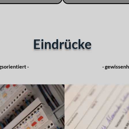
Eindrücke
gsorientiert -
- gewissenha